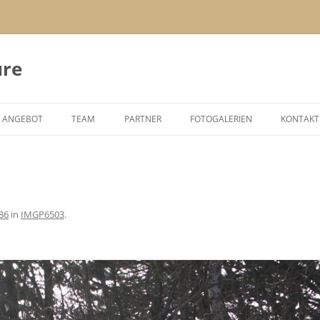
ure
 ANGEBOT
TEAM
PARTNER
FOTOGALERIEN
KONTAKT
-ENTWICKLUNG / TEAM-
WALTER MÜLLER
MOVEMENTS IM WALD
HING
JOHANN SCHMIDTBERGER
MOVEMENTS AM BERG
EL-COACHING
WOLFGANG HATZENBICHLER
MOVEMENTS AM JAKOBSWEG
36
in
IMGP6503
.
GE-MANAGEMENT
GABRIELE WIEDER
MOVEMENTS AM SEIL
OOR-SEMINARE
CHRISTOPH OBERHAUSER
MOVEMENTS AM WASSER
REN/WANDERUNGEN
ASTRID RÖSSLER
MOVEMENTS IM SCHNEE
IALS
ON MY WAY