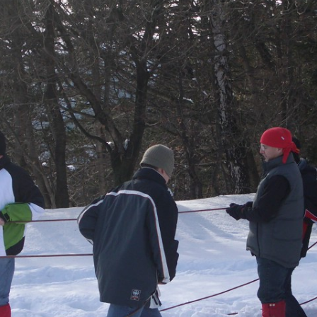
FLORIAN HÖLLERL
MOVEMENTS IN DER WÜSTE
RUHE VOR DEM STURM
EUGEN HAMEL
SILENT WHITE
WINTER SPIRIT