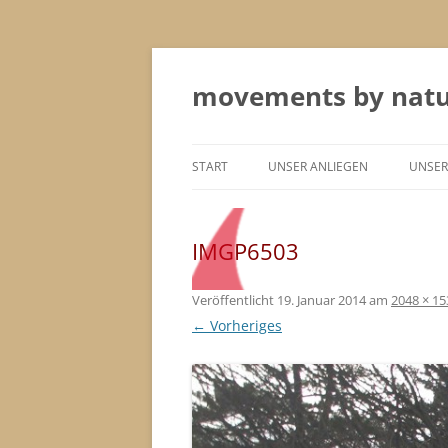
Zum
Inhalt
springen
movements by nat
START
UNSER ANLIEGEN
UNSER
TEAM
COAC
IMGP6503
EINZ
Veröffentlicht
19. Januar 2014
am
2048 × 15
CHAN
← Vorheriges
OUTD
TOU
SPEC